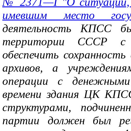
№ 2371—I "О ситуации, 
имевшим место госуд
деятельность КПСС бы
территории СССР с 
обеспечить сохранность
архивов, а учреждени
операции с денежным
времени здания ЦК КПС
структурами, подчине
партии должен был ре