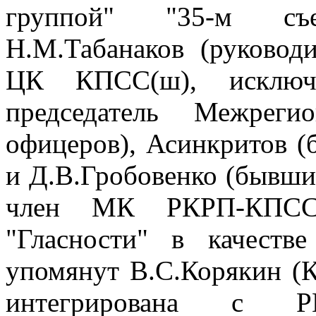
группой" "35-м съ
Н.М.Табанаков (руково
ЦК КПСС(ш), исключе
председатель Межреги
офицеров), Асинкритов
и Д.В.Гробовенко (бывш
член МК РКРП-КПСС
"Гласности" в качеств
упомянут В.С.Корякин (
интегрирована с РКР