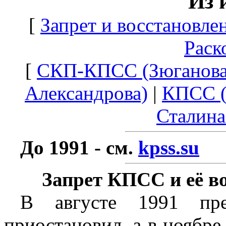
Из 
[
Запрет и восстановле
Раск
[
СКП-КПСС (Зюганова
Александрова)
|
КПСС (
Сталина
До 1991 - см.
kpss.su
Запрет КПСС и её во
В августе 1991 пр
приостановил, а в ноябре