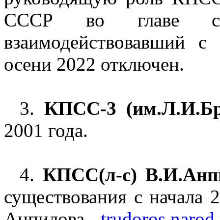
СССР во главе с А
взаимодействовавший 
осени 2022 отключен.
3.
КПСС-3 (им.Л.И.Бр
2001 года.
4.
КПСС(л-с) В.И.Анп
существования с начала 2
Анпилова -
trudoros.narod.