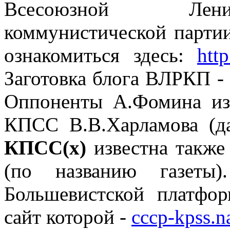
Всесоюзной Лени
коммунистической парти
ознакомиться здесь:
http
Заготовка блога ВЛРКП -
Оппоненты А.Фомина из
КПСС В.В.Харламова (да
КПСС(х)
известна также
(по названию газеты)
Большевистской платфо
сайт которой -
cccp-kpss.n