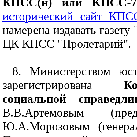
КПСС(н) или КПСС-7
исторический сайт КПСС(
намерена издавать газету 
ЦК КПСС "Пролетарий".
8. Министерством юс
зарегистрирована
К
социальной справедли
В.В.Артемовым (пре
Ю.А.Морозовым (генер